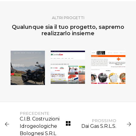
ALTRI PROGETTI
Qualunque sia il tuo progetto, sapremo
realizzarlo insieme
MOTO
SICAMBIACON
BOLOGNA
SINDACATO
PASSIONE
INDIPENDENTE
XENIA
PRECEDENTE
C.I.B. Costruzioni
PROSSIMO
Idrogeologiche
Dai Gas S.R.L.S.
Bolognesi S.R.L