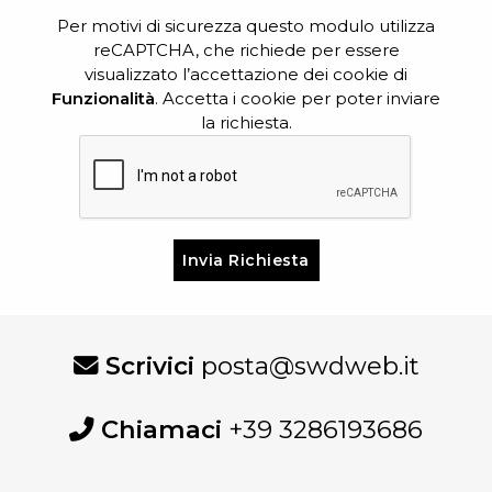
Per motivi di sicurezza questo modulo utilizza
reCAPTCHA, che richiede per essere
visualizzato l’accettazione dei cookie di
Funzionalità
. Accetta i cookie per poter inviare
la richiesta.
Si
prega
di
lasciare
vuoto
Scrivici
posta@swdweb.it
questo
campo.
Chiamaci
+39 3286193686