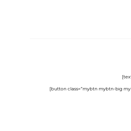
[tex
[button class=”mybtn mybtn-big mybt