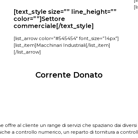
[
[l
[text_style size=”” line_height=””
color=””]Settore
commerciale[/text_style]
[list_arrow color=”#545454″ font_size=”14px”]
[list_item]Macchinari Industriali[/list_item]
[/list_arrow]
Corrente Donato
offre al cliente un range di servizi che spaziano dai diversi t
niche a controllo numerico, un reparto di tornitura a contro