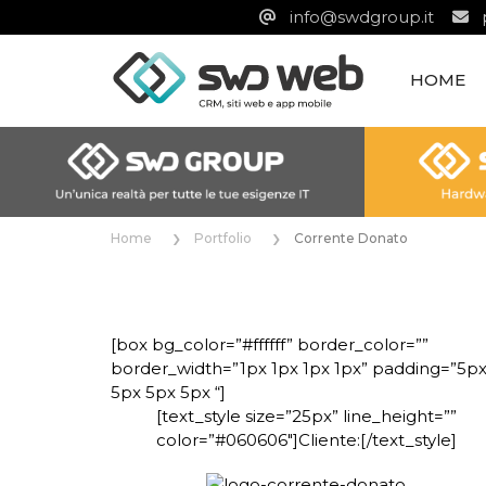
info@swdgroup.it
HOME
Home
Portfolio
Corrente Donato
[box bg_color=”#ffffff” border_color=””
border_width=”1px 1px 1px 1px” padding=”5p
5px 5px 5px “]
[text_style size=”25px” line_height=””
color=”#060606″]Cliente:[/text_style]