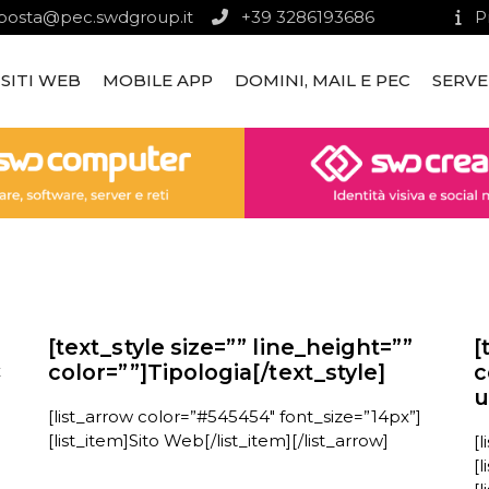
posta@pec.swdgroup.it
+39 3286193686
P
SITI WEB
MOBILE APP
DOMINI, MAIL E PEC
SERVE
[text_style size=”” line_height=””
[
color=””]Tipologia[/text_style]
c
x
u
[list_arrow color=”#545454″ font_size=”14px”]
[list_item]Sito Web[/list_item][/list_arrow]
[
[