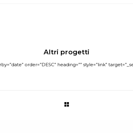
Altri progetti
erby=”date” order=”DESC” heading=”” style=”link” target=”_se