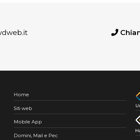
dweb.it
Chia
Home
Siti web
Mobile App
Domini, Mail e Pec