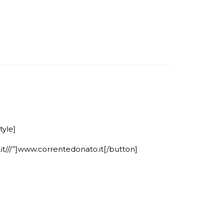
tyle]
t///”]www.correntedonato.it[/button]