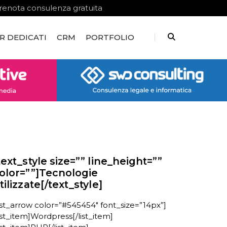
renota consulenza gratuita
R DEDICATI
CRM
PORTFOLIO
text_style size=”” line_height=””
olor=””]Tecnologie
tilizzate[/text_style]
list_arrow color=”#545454″ font_size=”14px”]
list_item]Wordpress[/list_item]