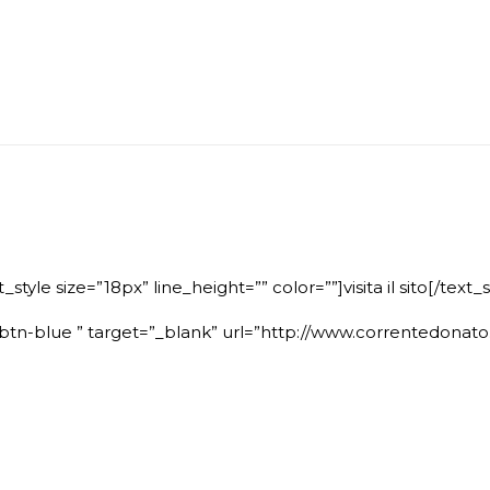
t_style size=”18px” line_height=”” color=””]visita il sito[/text_s
n-blue ” target=”_blank” url=”http://www.correntedonato.i