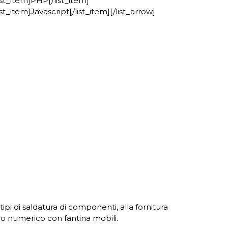
list_item]PHP[/list_item]
ist_item]Javascript[/list_item][/list_arrow]
ipi di saldatura di componenti, alla fornitura
llo numerico con fantina mobili.