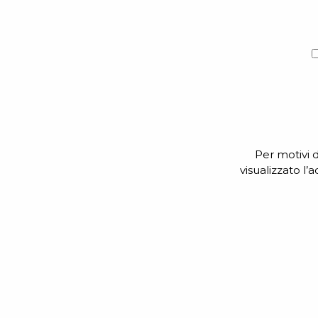
Per motivi 
visualizzato l’
Si
prega
di
lasciare