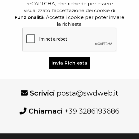
reCAPTCHA, che richiede per essere
visualizzato l’accettazione dei cookie di
Funzionalità
. Accetta i cookie per poter inviare
la richiesta.
Si
prega
di
lasciare
vuoto
Scrivici
posta@swdweb.it
questo
campo.
Chiamaci
+39 3286193686