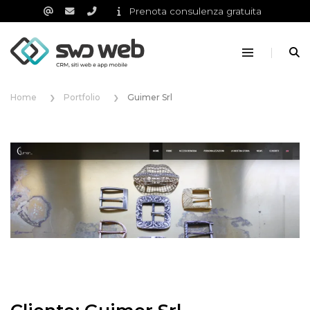
Prenota consulenza gratuita
Home
Portfolio
Guimer Srl