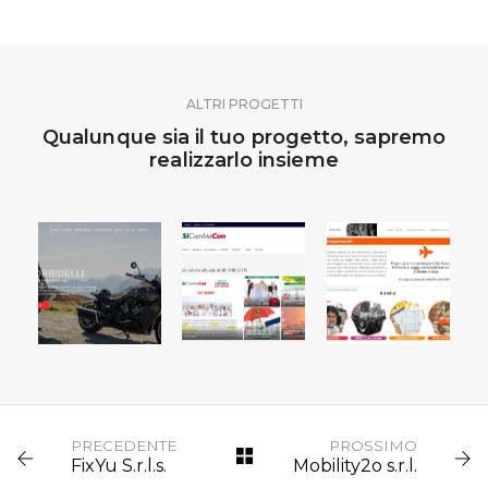
ALTRI PROGETTI
Qualunque sia il tuo progetto, sapremo
realizzarlo insieme
MOTO
SICAMBIACON
BOLOGNA
SINDACATO
PASSIONE
INDIPENDENTE
XENIA
PRECEDENTE
PROSSIMO
FixYu S.r.l.s.
Mobility2o s.r.l.