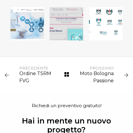
ORDINE
PROFESSIONI
SANITARIE
ORDINE
BELLUNO
TSRM
TREVISO
PUBBLICHE
FVG
VICENZA
AMMINISTRAZI
PRECEDENTE
PROSSIMO
Ordine TSRM
Moto Bologna
FVG
Passione
Richiedi un preventivo gratuito!
Hai in mente un nuovo
progetto?