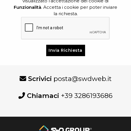
visualizzato l’accettazione dei cookie di
Funzionalità
. Accetta i cookie per poter inviare
la richiesta.
Si
prega
di
lasciare
vuoto
Scrivici
posta@swdweb.it
questo
campo.
Chiamaci
+39 3286193686