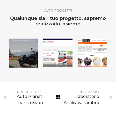
ALTRI PROGETTI
Qualunque sia il tuo progetto, sapremo
realizzarlo insieme
MOTO
SICAMBIACON
BOLOGNA
SINDACATO
PASSIONE
INDIPENDENTE
XENIA
PRECEDENTE
PROSSIMO
Auto Planet
Laboratorio
Transmission
Analisi Valsambro