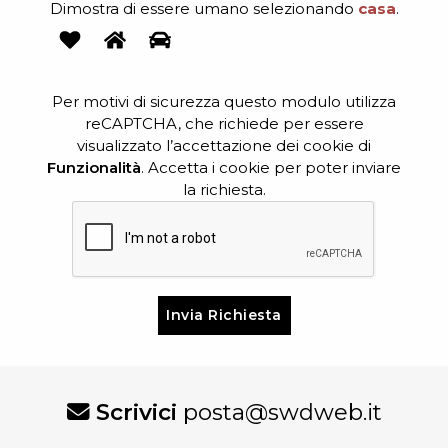
Dimostra di essere umano selezionando
casa
.
Per motivi di sicurezza questo modulo utilizza
reCAPTCHA, che richiede per essere
visualizzato l’accettazione dei cookie di
Funzionalità
. Accetta i cookie per poter inviare
la richiesta.
Si
prega
di
lasciare
vuoto
Scrivici
posta@swdweb.it
questo
campo.