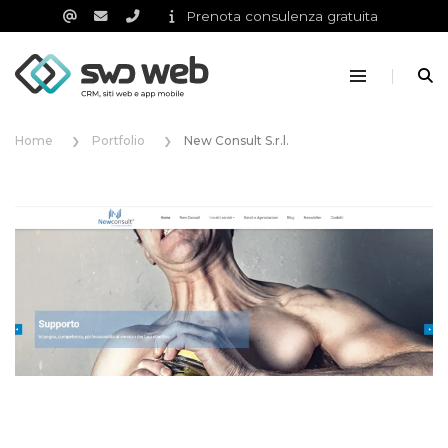
Prenota consulenza gratuita
Home
Portfolio
New Consult S.r.l.