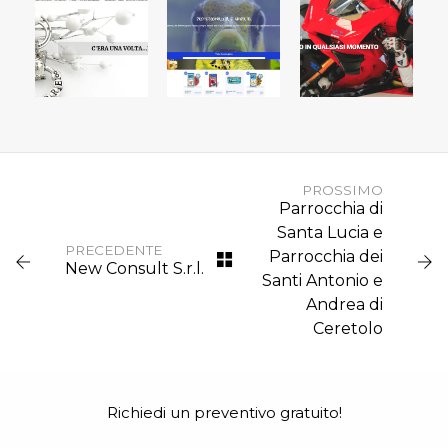
BAGNARA
ACQUARIO
ROSSO
GIOIELLI
FOSSOLO
CORSA
PROSSIMO
Parrocchia di
Santa Lucia e
PRECEDENTE
Parrocchia dei
New Consult S.r.l.
Santi Antonio e
Andrea di
Ceretolo
Richiedi un preventivo gratuito!